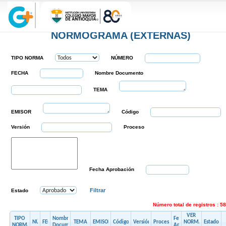
Reporte Calidad
NORMOGRAMA (EXTERNAS)
TIPO NORMA
NÚMERO
FECHA
Nombre Documento
TEMA
EMISOR
Código
Versión
Proceso
Fecha Aprobación
Filtrar
Estado
Número total de registros : 5
VER 
TIPO 
Nombre 
Fecha 
NÚMERO
FECHA
TEMA
EMISOR
Código
Versión
Proceso
NORMA 
Estado
NORMA
Documento
Aprobación