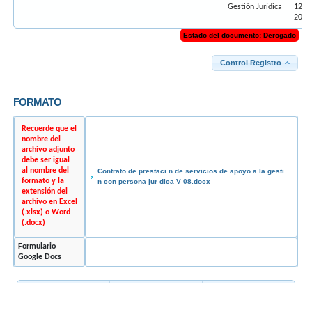
Gestión Jurídica
12-0
2022
Estado del documento: Derogado
Control Registro
FORMATO
Recuerde que el 
nombre del 
archivo adjunto 
debe ser igual 
al nombre del 
Contrato de prestaci n de servicios de apoyo a la gesti 
formato y la 
n con persona jur dica V 08.docx
extensión del 
archivo en Excel 
(.xlsx) o Word 
(.docx)
Formulario 
Google Docs
Elabora
Revisa
Aprueba
DIANA PATRICIA GOMEZ