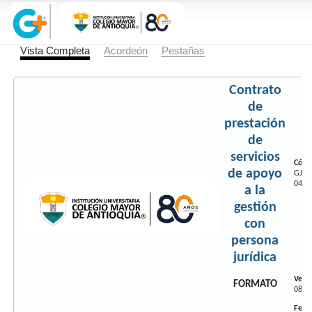
Visualización Documento
Vista Completa
Acordeón
Pestañas
Contrato
de
prestación
de
servicios
Códig
de apoyo
GJ-F
043
a la
gestión
con
persona
jurídica
Versi
FORMATO
08
Fech